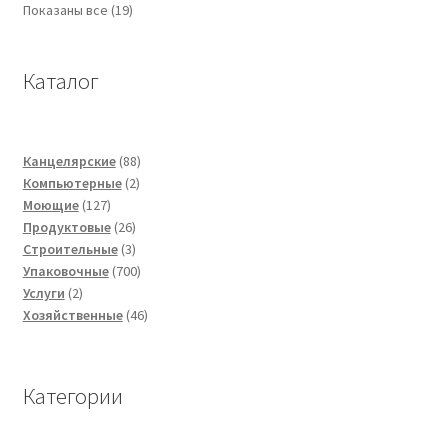
Показаны все (19)
Каталог
88
Канцелярские
88
2
товаров
Компьютерные
2
127
товара
Моющие
127
товаров
26
Продуктовые
26
товаров
3
Строительные
3
товара
700
Упаковочные
700
2
товаров
Услуги
2
товара
46
Хозяйственные
46
товаров
Категории