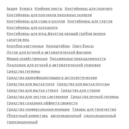
Акция
Бумага
Клейкие ленты
Контейнеры для горячего
Контейнеры для пончиков пирожных эклеров
Контейнеры для суши и роллов
Контейнеры для тортов
Контейнеры для холодного
Контейнеры для ягод фруктов овощей грибов зелени
салатов яиц
Коробки картонные
Кронштейны
Ланч боксы
Лотки для ручной и автоматической фасовки
Мешки хозяйственные
Письменные принадлежности
Подложки для ручной и автоматической упаковки
Средства гигиены
Средства дезинфицирующие и антисептические
Средства для мытья пола
Средства для мытья посуды
Средства для мытья стекол
Средства для стирки
Средства для чистки сантехники
Средства личной гигиены
Средства создания эффекта свежести
Средства универсальные моющие
Товары для творчества
Уборочный инвентарь
двухсекционный
односекционный
трехсекционный