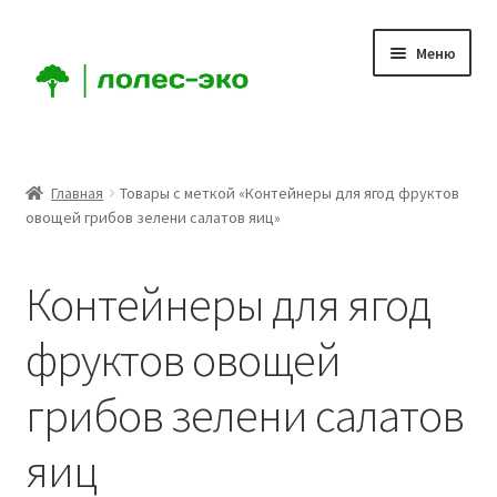
Перейти
Перейти
Меню
к
к
навигации
содержимому
Главная
Главная
Товары с меткой «Контейнеры для ягод фруктов
овощей грибов зелени салатов яиц»
О Компании
Мой аккаунт
Контейнеры для ягод
Корзина
фруктов овощей
грибов зелени салатов
Оформление заказа
яиц
Доставка