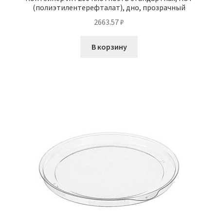
(полиэтилентерефталат), дно, прозрачный
2663.57
₽
В корзину