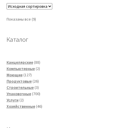
Показаны все (9)
Каталог
88
Канцелярские
88
2
товаров
Компьютерные
2
127
товара
Моющие
127
товаров
26
Продуктовые
26
товаров
3
Строительные
3
товара
700
Упаковочные
700
2
товаров
Услуги
2
товара
46
Хозяйственные
46
товаров