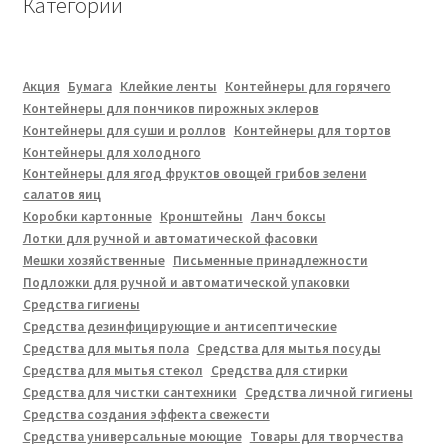
Категории
Акция
Бумага
Клейкие ленты
Контейнеры для горячего
Контейнеры для пончиков пирожных эклеров
Контейнеры для суши и роллов
Контейнеры для тортов
Контейнеры для холодного
Контейнеры для ягод фруктов овощей грибов зелени
салатов яиц
Коробки картонные
Кронштейны
Ланч боксы
Лотки для ручной и автоматической фасовки
Мешки хозяйственные
Письменные принадлежности
Подложки для ручной и автоматической упаковки
Средства гигиены
Средства дезинфицирующие и антисептические
Средства для мытья пола
Средства для мытья посуды
Средства для мытья стекол
Средства для стирки
Средства для чистки сантехники
Средства личной гигиены
Средства создания эффекта свежести
Средства универсальные моющие
Товары для творчества