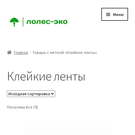
Перейти
Перейти
Меню
к
к
навигации
содержимому
Главная
Главная
Товары с меткой «Клейкие ленты»
О Компании
Клейкие ленты
Мой аккаунт
Корзина
Показаны все (9)
Оформление заказа
Доставка