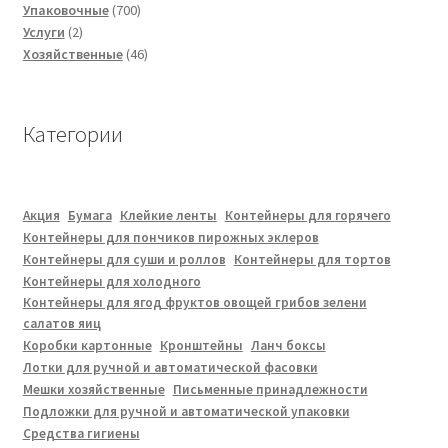
товара
700
Упаковочные
700
2
товаров
Услуги
2
товара
46
Хозяйственные
46
товаров
Категории
Акция
Бумага
Клейкие ленты
Контейнеры для горячего
Контейнеры для пончиков пирожных эклеров
Контейнеры для суши и роллов
Контейнеры для тортов
Контейнеры для холодного
Контейнеры для ягод фруктов овощей грибов зелени
салатов яиц
Коробки картонные
Кронштейны
Ланч боксы
Лотки для ручной и автоматической фасовки
Мешки хозяйственные
Письменные принадлежности
Подложки для ручной и автоматической упаковки
Средства гигиены