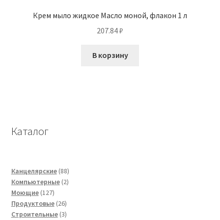
Крем мыло жидкое Масло моной, флакон 1 л
207.84
₽
В корзину
Каталог
88
Канцелярские
88
2
товаров
Компьютерные
2
127
товара
Моющие
127
товаров
26
Продуктовые
26
товаров
3
Строительные
3