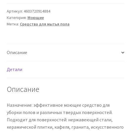
для
мытья
Артикул:
4603720914884
Категория:
Моющие
пола
Метка:
Средства для мытья пола
Лепестки
роз,
1
л
Описание
Детали
Описание
Назначение: эффективное моющее средство для
уборки полов и различных твердых поверхностей.
Подходит для поверхностей: нержавеющей стали,
керамической плитки, кафеля, гранита, искусственного