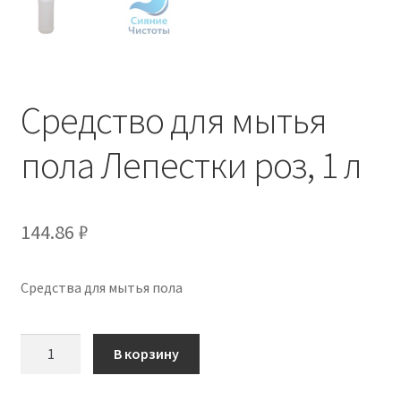
Средство для мытья
пола Лепестки роз, 1 л
144.86
₽
Средства для мытья пола
Количество
В корзину
товара
Средство