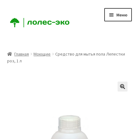
Перейти
Перейти
Меню
к
к
навигации
содержимому
Главная
Главная
Моющие
Средство для мытья пола Лепестки
роз, 1 л
О Компании
Мой аккаунт
Корзина
Оформление заказа
Доставка