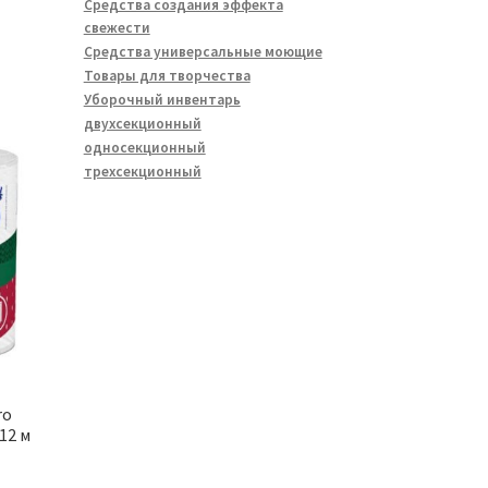
Средства создания эффекта
свежести
Средства универсальные моющие
Товары для творчества
Уборочный инвентарь
двухсекционный
односекционный
трехсекционный
ro
12 м