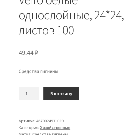
однослойные, 24*24,
листов 100
49.44
₽
Средства гигиены
Количество
В корзину
товара
Салфетки
бумажные
Veiro
Артикул:
4670024931039
Категория:
Хозяйственные
белые
Метка:
Средства гигиены