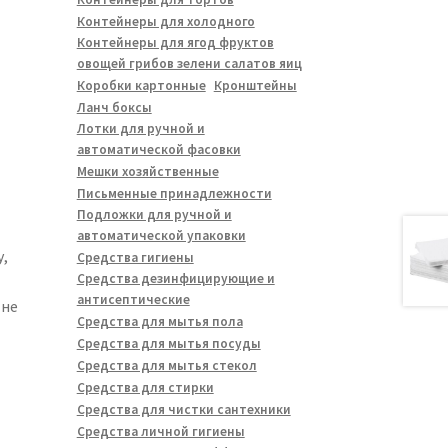
Контейнеры для холодного
Контейнеры для ягод фруктов
овощей грибов зелени салатов яиц
Коробки картонные
Кронштейны
Ланч боксы
Лотки для ручной и
автоматической фасовки
Мешки хозяйственные
Письменные принадлежности
Подложки для ручной и
автоматической упаковки
,
Средства гигиены
Средства дезинфицирующие и
антисептические
 не
Средства для мытья пола
Средства для мытья посуды
Средства для мытья стекол
Средства для стирки
Средства для чистки сантехники
Средства личной гигиены