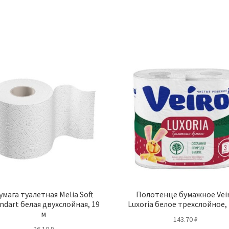
умага туалетная Melia Soft
Полотенце бумажное Vei
ndart белая двухслойная, 19
Luxoria белое трехслойное, 
м
143.70
₽
26.10
₽