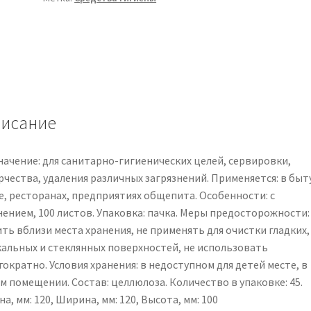
однослойные,
24*24,
листов
100
исание
начение: для санитарно-гигиенических целей, сервировки,
чества, удаления различных загрязнений. Применяется: в быту
е, ресторанах, предприятиях общепита. Особенности: с
нением, 100 листов. Упаковка: пачка. Меры предосторожности:
ть вблизи места хранения, не применять для очистки гладких,
кальных и стеклянных поверхностей, не использовать
ократно. Условия хранения: в недоступном для детей месте, в
м помещении. Состав: целлюлоза. Количество в упаковке: 45.
а, мм: 120, Ширина, мм: 120, Высота, мм: 100