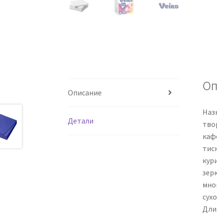
Оп
Описание
Наз
Детали
твор
каф
тис
кури
зер
мног
сухо
Длин