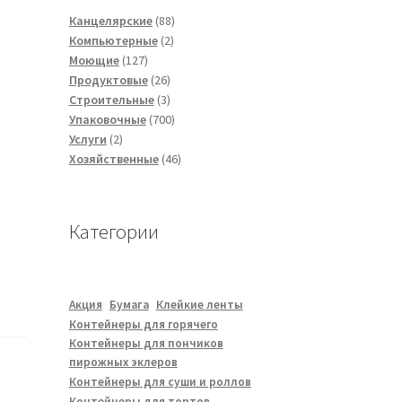
88
Канцелярские
88
2
товаров
Компьютерные
2
127
товара
Моющие
127
товаров
26
Продуктовые
26
товаров
3
Строительные
3
товара
700
Упаковочные
700
2
товаров
Услуги
2
товара
46
Хозяйственные
46
товаров
Категории
Акция
Бумага
Клейкие ленты
Контейнеры для горячего
Контейнеры для пончиков
пирожных эклеров
Контейнеры для суши и роллов
Контейнеры для тортов