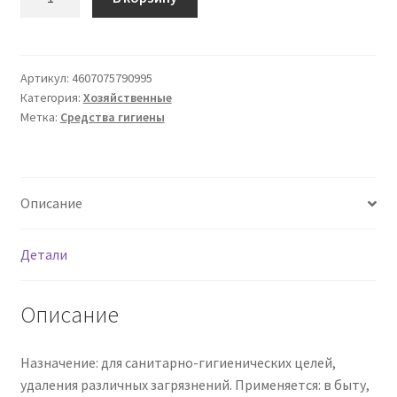
товара
Полотенце
бумажное
Veiro
Артикул:
4607075790995
Категория:
Хозяйственные
Classic
Метка:
Средства гигиены
белое
двухслойное,
12
м
Описание
Детали
Описание
Назначение: для санитарно-гигиенических целей,
удаления различных загрязнений. Применяется: в быту,