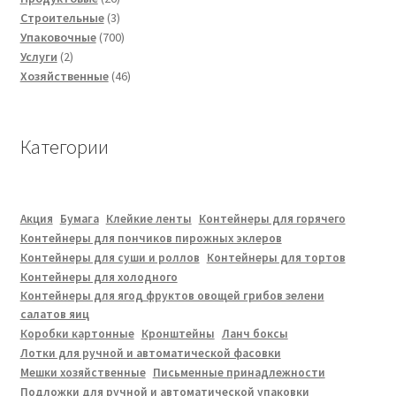
товаров
3
Строительные
3
товара
700
Упаковочные
700
2
товаров
Услуги
2
товара
46
Хозяйственные
46
товаров
Категории
Акция
Бумага
Клейкие ленты
Контейнеры для горячего
Контейнеры для пончиков пирожных эклеров
Контейнеры для суши и роллов
Контейнеры для тортов
Контейнеры для холодного
Контейнеры для ягод фруктов овощей грибов зелени
салатов яиц
Коробки картонные
Кронштейны
Ланч боксы
Лотки для ручной и автоматической фасовки
Мешки хозяйственные
Письменные принадлежности
Подложки для ручной и автоматической упаковки