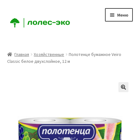
Перейти
Перейти
Меню
к
к
навигации
содержимому
Главная
Главная
Хозяйственные
Полотенце бумажное Veiro
Classic белое двухслойное, 12 м
О Компании
Мой аккаунт
Корзина
Оформление заказа
Доставка