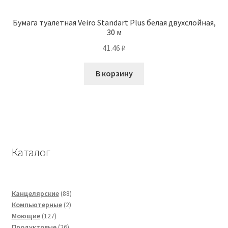
Бумага туалетная Veiro Standart Plus белая двухслойная,
30 м
41.46
₽
В корзину
Каталог
88
Канцелярские
88
2
товаров
Компьютерные
2
127
товара
Моющие
127
товаров
26
Продуктовые
26