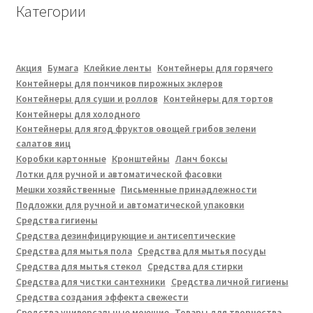
Категории
Акция
Бумага
Клейкие ленты
Контейнеры для горячего
Контейнеры для пончиков пирожных эклеров
Контейнеры для суши и роллов
Контейнеры для тортов
Контейнеры для холодного
Контейнеры для ягод фруктов овощей грибов зелени
салатов яиц
Коробки картонные
Кронштейны
Ланч боксы
Лотки для ручной и автоматической фасовки
Мешки хозяйственные
Письменные принадлежности
Подложки для ручной и автоматической упаковки
Средства гигиены
Средства дезинфицирующие и антисептические
Средства для мытья пола
Средства для мытья посуды
Средства для мытья стекол
Средства для стирки
Средства для чистки сантехники
Средства личной гигиены
Средства создания эффекта свежести
Средства универсальные моющие
Товары для творчества