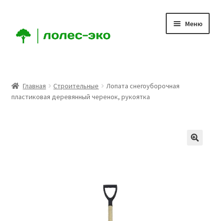
Перейти
Перейти
Меню
к
к
навигации
содержимому
Главная
Главная
Строительные
Лопата снегоуборочная
пластиковая деревянный черенок, рукоятка
О Компании
Мой аккаунт
Корзина
Оформление заказа
Доставка