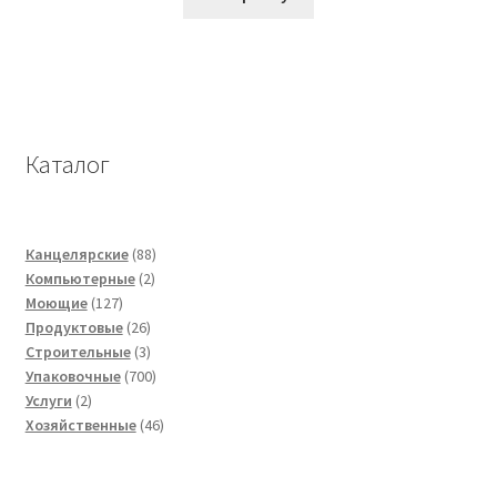
Каталог
88
Канцелярские
88
2
товаров
Компьютерные
2
127
товара
Моющие
127
товаров
26
Продуктовые
26
товаров
3
Строительные
3
товара
700
Упаковочные
700
2
товаров
Услуги
2
товара
46
Хозяйственные
46
товаров