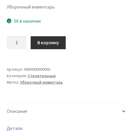
Уборочный инвентарь
50 в наличии
Количество
В корзину
товара
Лопата
снегоуборочная
пластиковая
Артикул:
9060000000001
Категория:
Строительные
деревянный
Метка:
Уборочный инвентарь
черенок,
рукоятка
Описание
Детали